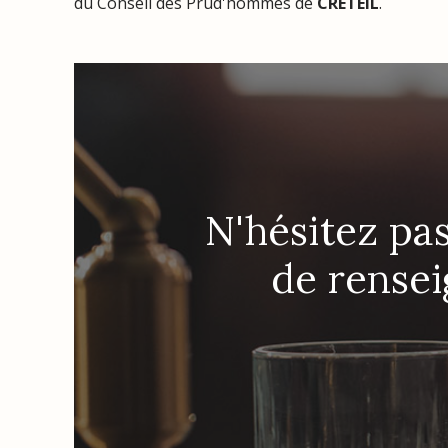
du Conseil des Prud'hommes de
CRETEIL
.
N'hésitez pa
de rense