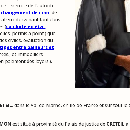
s de l'exercice de l'autorité
,
changement de nom
, de
pénal en intervenant tant dans
s (
conduite en état
elles, permis à point.) que
ies civiles, évaluation du
itiges entre bailleurs et
ces.) et immobiliers
non paiement des loyers.).
ETEIL
, dans le Val-de-Marne, en Ile-de-France et sur tout le
SIMON
est situé à proximité du Palais de justice de
CRETEIL
a