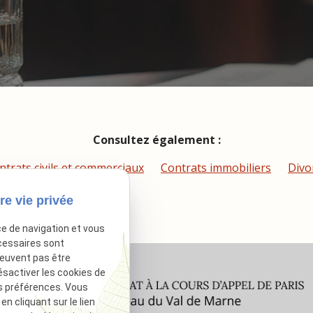
Consultez également :
ntrats civils et commerciaux
Contrats immobiliers
Divo
re vie privée
ce de navigation et vous
cessaires sont
peuvent pas être
ésactiver les cookies de
s préférences. Vous
 cliquant sur le lien